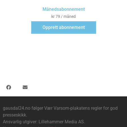
Månedsabonnement
kr
79
/ måned
Opprett abonnement
gausdal24.no følger Vær Varsom-plakatens regler for god
presseskikk.
Ansvarlig utgiver: Lillehammer Media AS.