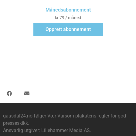
Månedsabonnement
kr
79
/ måned
Opprett abonnement
gausdal24.no følger Vær Varsom-plakatens regler for god
presseskikk.
Ansvarlig utgiver: Lillehammer Media AS.