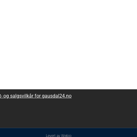
 og salgsvilkår for gausdal24.no
Levert av
Webio