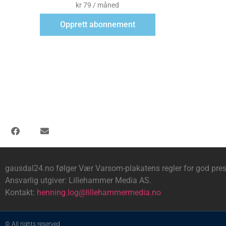
kr
79
/ måned
Opprett abonnement
gausdal24.no følger Vær Varsom-plakatens regler for god pres
Ansvarlig utgiver: Lillehammer Media AS.
Kontakt:
henning.log@lillehammermedia.no
© All rights reserved