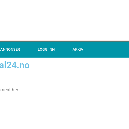
SANNONSER
LOGG INN
ARKIV
al24.no
ement her.