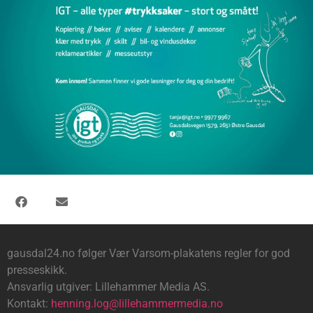
gausdal24.no følger Vær Varsom-plakatens regler for god
presseskikk.
Ansvarlig utgiver: Lillehammer Media AS.
Kontakt:
henning.log@lillehammermedia.no