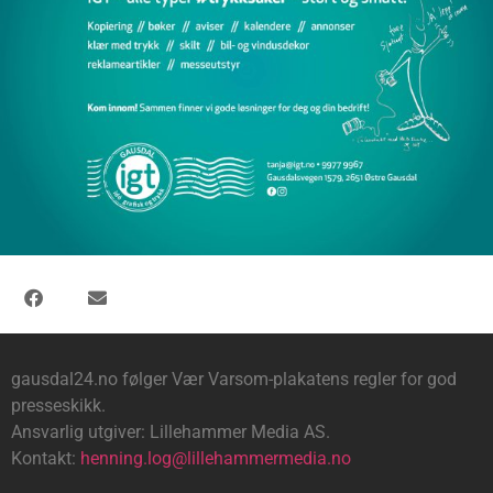
gausdal24.no følger Vær Varsom-plakatens regler for god
presseskikk.
Ansvarlig utgiver: Lillehammer Media AS.
Kontakt:
henning.log@lillehammermedia.no