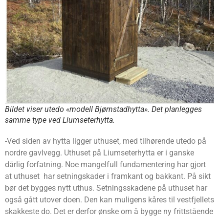
Bildet viser utedo «modell Bjørnstadhytta». Det planlegges
samme type ved Liumseterhytta.
-Ved siden av hytta ligger uthuset, med tilhørende utedo på
nordre gavlvegg. Uthuset på Liumseterhytta er i ganske
dårlig forfatning. Noe mangelfull fundamentering har gjort
at uthuset har setningskader i framkant og bakkant. På sikt
bør det bygges nytt uthus. Setningsskadene på uthuset har
også gått utover doen. Den kan muligens kåres til vestfjellets
skakkeste do. Det er derfor ønske om å bygge ny frittstående