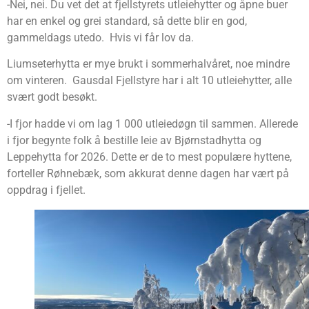
-Nei, nei. Du vet det at fjellstyrets utleiehytter og åpne buer
har en enkel og grei standard, så dette blir en god,
gammeldags utedo. Hvis vi får lov da.
Liumseterhytta er mye brukt i sommerhalvåret, noe mindre
om vinteren. Gausdal Fjellstyre har i alt 10 utleiehytter, alle
svært godt besøkt.
-I fjor hadde vi om lag 1 000 utleiedøgn til sammen. Allerede
i fjor begynte folk å bestille leie av Bjørnstadhytta og
Leppehytta for 2026. Dette er de to mest populære hyttene,
forteller Røhnebæk, som akkurat denne dagen har vært på
oppdrag i fjellet.