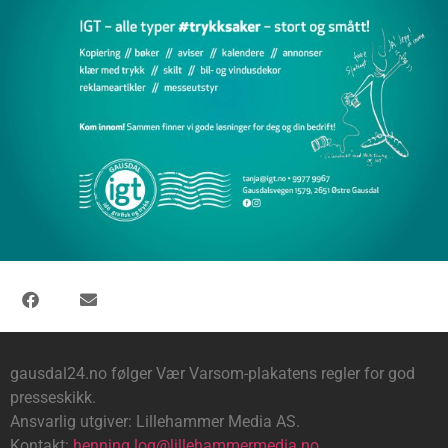
gausdal24.no følger Vær Varsom-plakatens regler for god
presseskikk.
Ansvarlig utgiver: Lillehammer Media AS.
Kontakt:
henning.log@lillehammermedia.no